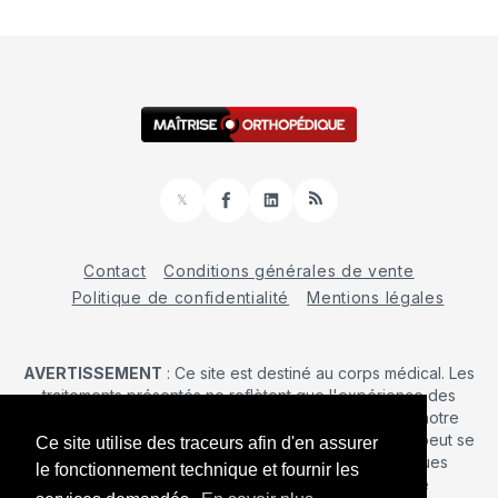
𝕏
Facebook
LinkedIn
RSS
Contact
Conditions générales de vente
Politique de confidentialité
Mentions légales
AVERTISSEMENT
: Ce site est destiné au corps médical. Les
traitements présentés ne reflètent que l'expérience des
auteurs au moment où leur article a été publié dans notre
journal. La décision d’une intervention chirurgicale ne peut se
Ce site utilise des traceurs afin d'en assurer
prendre qu'après un examen clinique. Les techniques
le fonctionnement technique et fournir les
publiées ici ne sauraient justifier une quelconque