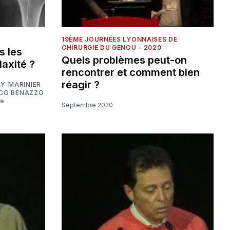
19ÈME JOURNÉES LYONNAISES DE
CHIRURGIE DU GENOU - 2020
s les
Quels problèmes peut-on
laxité ?
rencontrer et comment bien
réagir ?
EY-MARINIER
CO BENAZZO
re
Septembre 2020