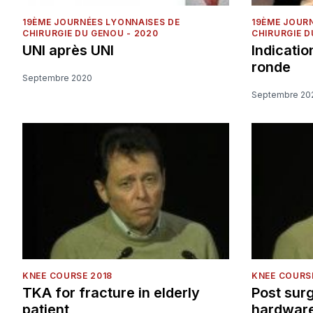
19ÈME JOURNÉES LYONNAISES DE
19ÈME JOUR
CHIRURGIE DU GENOU - 2020
CHIRURGIE D
UNI après UNI
Indicatio
ronde
Septembre 2020
Septembre 20
KNEE COURSE 2018
KNEE COURS
TKA for fracture in elderly
Post surg
patient
hardwar