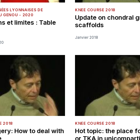
NÉES LYONNAISES DE
KNEE COURSE 2018
U GENOU - 2020
Update on chondral g
ns et limites : Table
scaffolds
Janvier 2018
20
E 2018
KNEE COURSE 2018
ery: How to deal with
Hot topic: the place f
e
or TKA in unicompart