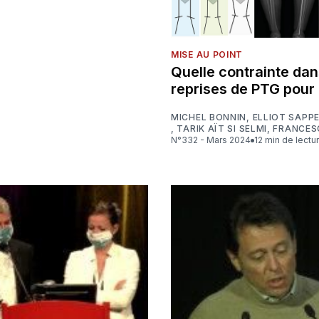
MISE AU POINT
Quelle contrainte dan
reprises de PTG pour 
MICHEL BONNIN
,
ELLIOT SAPP
,
TARIK AÏT SI SELMI
,
FRANCES
N°332 - Mars 2024
12 min de lectu