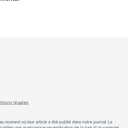
tions légales
u moment où leur article a été publié dans notre journal. La
justifier une quelconque revendication de la part d'un soignant