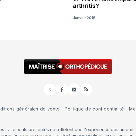
arthritis?
Janvier 2018
𝕏
Facebook
LinkedIn
RSS
ditions générales de vente
Politique de confidentialité
Men
Les traitements présentés ne reflètent que l'expérience des auteurs a
'après un examen clinique. Les techniques publiées ici ne sauraient 