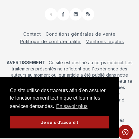
𝕏
Facebook
LinkedIn
RSS
Contact
Conditions générales de vente
Politique de confidentialité
Mentions légales
AVERTISSEMENT
: Ce site est destiné au corps médical. Les
traitements présentés ne reflètent que l'expérience des
auteurs au moment où leur article a été publié dans notre
journal. La décision d’une intervention chirurgicale ne peut se
prendre qu'après un examen clinique. Les techniques
Ce site utilise des traceurs afin d'en assurer
publiées ici ne sauraient justifier une quelconque
le fonctionnement technique et fournir les
revendication de la part d'un soignant ou d'un soigné.
services demandés.
En savoir plus
© 2026 Maîtrise Orthopédique
– Tous droits réservés
Je suis d'accord !