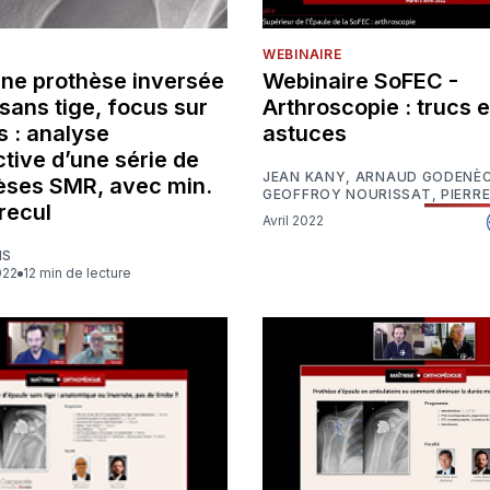
WEBINAIRE
une prothèse inversée
Webinaire SoFEC -
sans tige, focus sur
Arthroscopie : trucs e
s : analyse
astuces
tive d’une série de
JEAN KANY
,
ARNAUD GODENÈ
èses SMR, avec min.
GEOFFROY NOURISSAT
,
PIERR
recul
Avril 2022
IS
2022
12 min de lecture