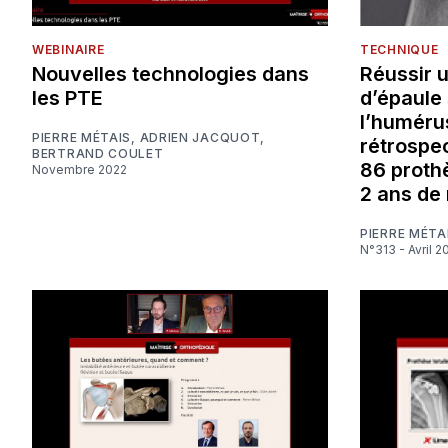
WEBINAIRE
TECHNIQUE
Nouvelles technologies dans
Réussir 
les PTE
d’épaule 
l’huméru
PIERRE MÉTAIS
,
ADRIEN JACQUOT
,
rétrospec
BERTRAND COULET
86 proth
Novembre 2022
2 ans de 
PIERRE MÉTA
N°313 - Avril 