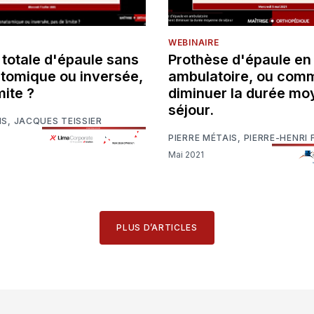
WEBINAIRE
 totale d'épaule sans
Prothèse d'épaule en
atomique ou inversée,
ambulatoire, ou com
mite ?
diminuer la durée mo
séjour.
IS
,
JACQUES TEISSIER
PIERRE MÉTAIS
,
PIERRE-HENRI 
Mai 2021
PLUS D’ARTICLES