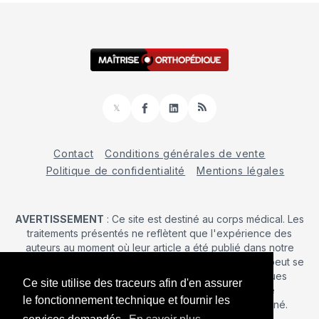
𝕏
Facebook
LinkedIn
RSS
Contact
Conditions générales de vente
Politique de confidentialité
Mentions légales
AVERTISSEMENT
: Ce site est destiné au corps médical. Les
traitements présentés ne reflètent que l'expérience des
auteurs au moment où leur article a été publié dans notre
journal. La décision d’une intervention chirurgicale ne peut se
prendre qu'après un examen clinique. Les techniques
Ce site utilise des traceurs afin d'en assurer
publiées ici ne sauraient justifier une quelconque
le fonctionnement technique et fournir les
revendication de la part d'un soignant ou d'un soigné.