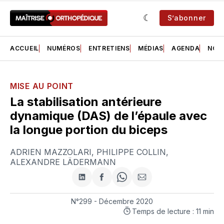
S’abonner
ACCUEIL
NUMÉROS
ENTRETIENS
MÉDIAS
AGENDA
NOS 
MISE AU POINT
La stabilisation antérieure
dynamique (DAS) de l’épaule avec
la longue portion du biceps
ADRIEN MAZZOLARI
,
PHILIPPE COLLIN
,
ALEXANDRE LÄDERMANN
Partager
Partager
Share
Partager
sur
sur
on
par
LinkedIn
Facebook
WhatsApp
courriel
N°299 - Décembre 2020
Temps de lecture : 11 min