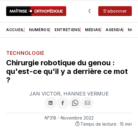
S’abonner
ACCUEIL
NUMÉROS
ENTRETIENS
MÉDIAS
AGENDA
NOS 
TECHNOLOGIE
Chirurgie robotique du genou :
qu'est-ce qu'il y a derrière ce mot
?
JAN VICTOR
,
HANNES VERMUE
Partager
Partager
Share
Partager
sur
sur
on
par
LinkedIn
Facebook
WhatsApp
courriel
N°318 - Novembre 2022
Temps de lecture : 15 min