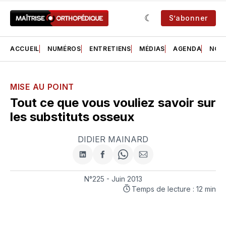
S’abonner
ACCUEIL
NUMÉROS
ENTRETIENS
MÉDIAS
AGENDA
NOS 
MISE AU POINT
Tout ce que vous vouliez savoir sur
les substituts osseux
DIDIER MAINARD
Partager
Partager
Share
Partager
sur
sur
on
par
LinkedIn
Facebook
WhatsApp
courriel
N°225 - Juin 2013
Temps de lecture : 12 min