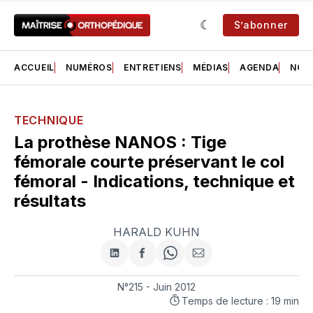
S’abonner
ACCUEIL
NUMÉROS
ENTRETIENS
MÉDIAS
AGENDA
NOS 
TECHNIQUE
La prothèse NANOS : Tige
fémorale courte préservant le col
fémoral - Indications, technique et
résultats
HARALD KUHN
Partager
Partager
Share
Partager
sur
sur
on
par
LinkedIn
Facebook
WhatsApp
courriel
N°215 - Juin 2012
Temps de lecture : 19 min