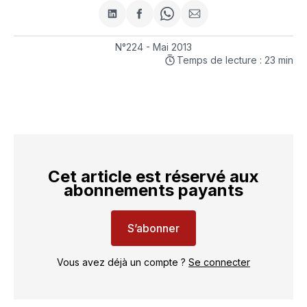
Partager
Partager
Share
Partager
sur
sur
on
par
LinkedIn
Facebook
WhatsApp
courriel
N°224 - Mai 2013
Temps de lecture : 23 min
Cet article est réservé aux
abonnements payants
S’abonner
Vous avez déjà un compte ?
Se connecter