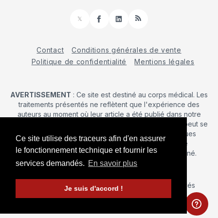
𝕏
Facebook
LinkedIn
RSS
Contact
Conditions générales de vente
Politique de confidentialité
Mentions légales
AVERTISSEMENT
: Ce site est destiné au corps médical. Les
traitements présentés ne reflètent que l'expérience des
auteurs au moment où leur article a été publié dans notre
journal. La décision d’une intervention chirurgicale ne peut se
prendre qu'après un examen clinique. Les techniques
Ce site utilise des traceurs afin d'en assurer
publiées ici ne sauraient justifier une quelconque
le fonctionnement technique et fournir les
revendication de la part d'un soignant ou d'un soigné.
services demandés.
En savoir plus
© 2026 Maîtrise Orthopédique
– Tous droits réservés
Je suis d'accord !