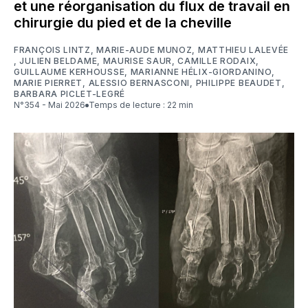
et une réorganisation du flux de travail en
chirurgie du pied et de la cheville
FRANÇOIS LINTZ
,
MARIE-AUDE MUNOZ
,
MATTHIEU LALEVÉE
,
JULIEN BELDAME
,
MAURISE SAUR
,
CAMILLE RODAIX
,
GUILLAUME KERHOUSSE
,
MARIANNE HÉLIX-GIORDANINO
,
MARIE PIERRET
,
ALESSIO BERNASCONI
,
PHILIPPE BEAUDET
,
BARBARA PICLET-LEGRÉ
N°354 - Mai 2026
Temps de lecture : 22 min