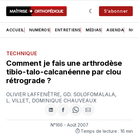
S’abonner
ACCUEIL
NUMÉROS
ENTRETIENS
MÉDIAS
AGENDA
NOS 
TECHNIQUE
Comment je fais une arthrodèse
tibio-talo-calcanéenne par clou
rétrograde ?
OLIVIER LAFFENÊTRE
,
GD. SOLOFOMALALA
,
L. VILLET
,
DOMINIQUE CHAUVEAUX
Partager
Partager
Share
Partager
sur
sur
on
par
LinkedIn
Facebook
WhatsApp
courriel
N°166 - Août 2007
Temps de lecture : 16 min