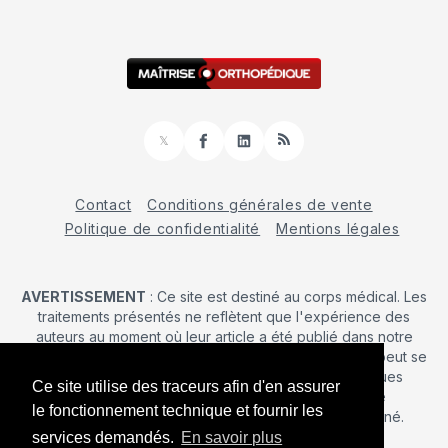
𝕏
Facebook
LinkedIn
RSS
Contact
Conditions générales de vente
Politique de confidentialité
Mentions légales
AVERTISSEMENT
: Ce site est destiné au corps médical. Les
traitements présentés ne reflètent que l'expérience des
auteurs au moment où leur article a été publié dans notre
journal. La décision d’une intervention chirurgicale ne peut se
prendre qu'après un examen clinique. Les techniques
Ce site utilise des traceurs afin d'en assurer
publiées ici ne sauraient justifier une quelconque
le fonctionnement technique et fournir les
revendication de la part d'un soignant ou d'un soigné.
services demandés.
En savoir plus