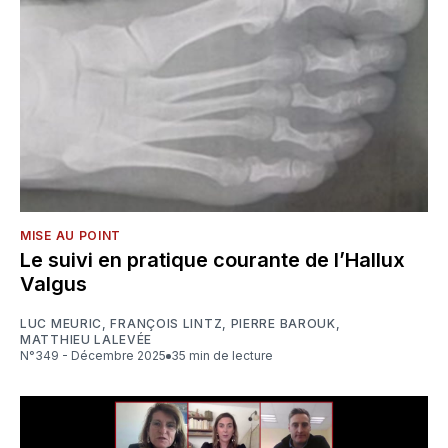
MISE AU POINT
Le suivi en pratique courante de l’Hallux
Valgus
LUC MEURIC
,
FRANÇOIS LINTZ
,
PIERRE BAROUK
,
MATTHIEU LALEVÉE
N°349 - Décembre 2025
35 min de lecture