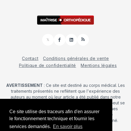
𝕏
Facebook
LinkedIn
RSS
Contact
Conditions générales de vente
Politique de confidentialité
Mentions légales
AVERTISSEMENT
: Ce site est destiné au corps médical. Les
traitements présentés ne reflètent que l'expérience des
auteurs au moment où leur article a été publié dans notre
journal. La décision d’une intervention chirurgicale ne peut se
prendre qu'après un examen clinique. Les techniques
Ce site utilise des traceurs afin d'en assurer
publiées ici ne sauraient justifier une quelconque
le fonctionnement technique et fournir les
revendication de la part d'un soignant ou d'un soigné.
services demandés.
En savoir plus