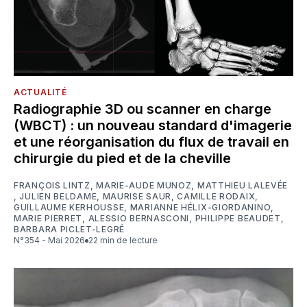
ACTUALITÉ
Radiographie 3D ou scanner en charge
(WBCT) : un nouveau standard d'imagerie
et une réorganisation du flux de travail en
chirurgie du pied et de la cheville
FRANÇOIS LINTZ
,
MARIE-AUDE MUNOZ
,
MATTHIEU LALEVÉE
,
JULIEN BELDAME
,
MAURISE SAUR
,
CAMILLE RODAIX
,
GUILLAUME KERHOUSSE
,
MARIANNE HÉLIX-GIORDANINO
,
MARIE PIERRET
,
ALESSIO BERNASCONI
,
PHILIPPE BEAUDET
,
BARBARA PICLET-LEGRÉ
N°354 - Mai 2026
22 min de lecture