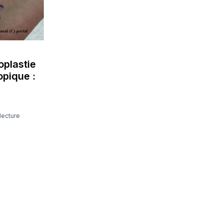
oplastie
pique :
 lecture