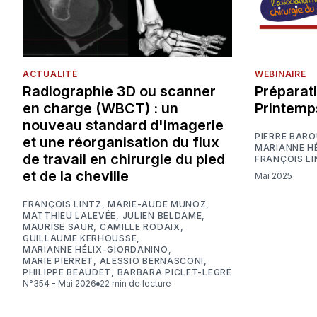
ACTUALITÉ
WEBINAIRE
Radiographie 3D ou scanner
Préparat
en charge (WBCT) : un
Printemp
nouveau standard d'imagerie
PIERRE BAR
et une réorganisation du flux
MARIANNE H
de travail en chirurgie du pied
FRANÇOIS LI
et de la cheville
Mai 2025
FRANÇOIS LINTZ
,
MARIE-AUDE MUNOZ
,
MATTHIEU LALEVÉE
,
JULIEN BELDAME
,
MAURISE SAUR
,
CAMILLE RODAIX
,
GUILLAUME KERHOUSSE
,
MARIANNE HÉLIX-GIORDANINO
,
MARIE PIERRET
,
ALESSIO BERNASCONI
,
PHILIPPE BEAUDET
,
BARBARA PICLET-LEGRÉ
N°354 - Mai 2026
22 min de lecture