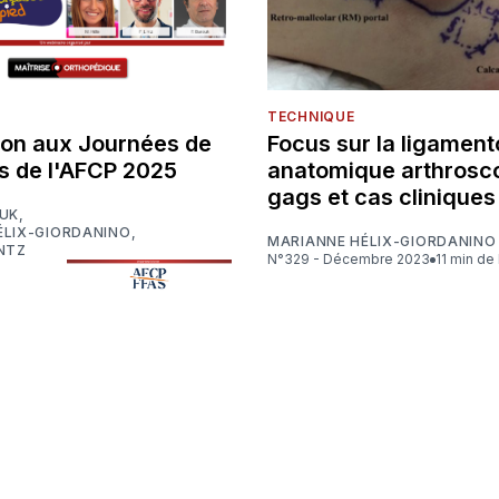
TECHNIQUE
ion aux Journées de
Focus sur la ligament
s de l'AFCP 2025
anatomique arthrosco
gags et cas cliniques
OUK
,
ÉLIX-GIORDANINO
,
MARIANNE HÉLIX-GIORDANINO
NTZ
N°329 - Décembre 2023
11 min de