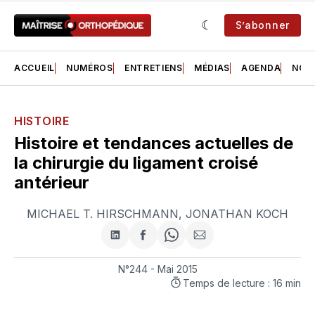
S’abonner
ACCUEIL
NUMÉROS
ENTRETIENS
MÉDIAS
AGENDA
NOS 
HISTOIRE
Histoire et tendances actuelles de
la chirurgie du ligament croisé
antérieur
MICHAEL T. HIRSCHMANN
,
JONATHAN KOCH
Partager
Partager
Share
Partager
sur
sur
on
par
LinkedIn
Facebook
WhatsApp
courriel
N°244 - Mai 2015
Temps de lecture : 16 min