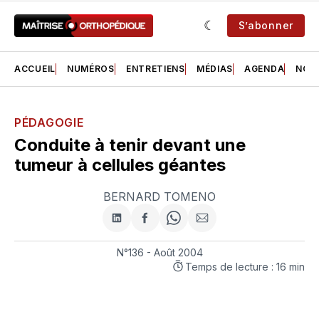
S’abonner
ACCUEIL
NUMÉROS
ENTRETIENS
MÉDIAS
AGENDA
NOS 
PÉDAGOGIE
Conduite à tenir devant une
tumeur à cellules géantes
BERNARD TOMENO
Partager
Partager
Share
Partager
sur
sur
on
par
LinkedIn
Facebook
WhatsApp
courriel
N°136 - Août 2004
Temps de lecture : 16 min