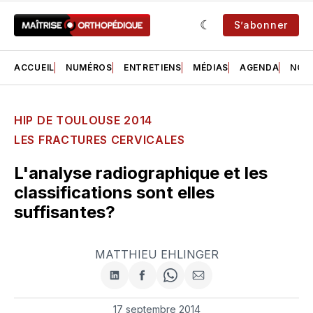
S’abonner
ACCUEIL
NUMÉROS
ENTRETIENS
MÉDIAS
AGENDA
NOS 
HIP DE TOULOUSE 2014
LES FRACTURES CERVICALES
L'analyse radiographique et les
classifications sont elles
suffisantes?
MATTHIEU EHLINGER
Partager
Partager
Share
Partager
sur
sur
on
par
LinkedIn
Facebook
WhatsApp
courriel
17 septembre 2014