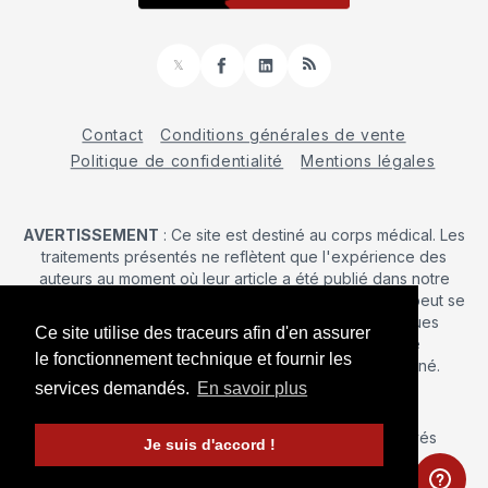
𝕏
Facebook
LinkedIn
RSS
Contact
Conditions générales de vente
Politique de confidentialité
Mentions légales
AVERTISSEMENT
: Ce site est destiné au corps médical. Les
traitements présentés ne reflètent que l'expérience des
auteurs au moment où leur article a été publié dans notre
journal. La décision d’une intervention chirurgicale ne peut se
prendre qu'après un examen clinique. Les techniques
Ce site utilise des traceurs afin d'en assurer
publiées ici ne sauraient justifier une quelconque
le fonctionnement technique et fournir les
revendication de la part d'un soignant ou d'un soigné.
services demandés.
En savoir plus
© 2026 Maîtrise Orthopédique
– Tous droits réservés
Je suis d'accord !