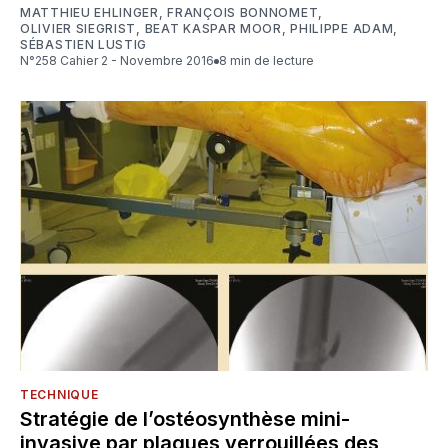
MATTHIEU EHLINGER
,
FRANÇOIS BONNOMET
,
OLIVIER SIEGRIST
,
BEAT KASPAR MOOR
,
PHILIPPE ADAM
,
SÉBASTIEN LUSTIG
N°258 Cahier 2 - Novembre 2016
8 min de lecture
TECHNIQUE
Stratégie de l’ostéosynthèse mini-
invasive par plaques verrouillées des