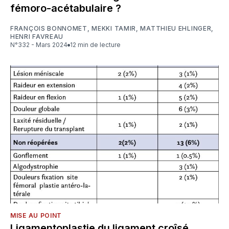
fémoro-acétabulaire ?
FRANÇOIS BONNOMET
,
MEKKI TAMIR
,
MATTHIEU EHLINGER
,
HENRI FAVREAU
N°332 - Mars 2024
12 min de lecture
MISE AU POINT
Ligamentoplastie du ligament croîsé