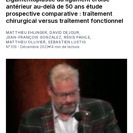
antérieur au-delà de 50 ans étude
prospective comparative : traîtement
chirurgical versus traîtement fonctionnel
MATTHIEU EHLINGER
,
DAVID DEJOUR
,
JEAN-FRANÇOIS GONZALEZ
,
RÉGIS PAIHLE
,
MATTHIEU OLLIVIER
,
SÉBASTIEN LUSTIG
N°319 - Décembre 2022
14 min de lecture