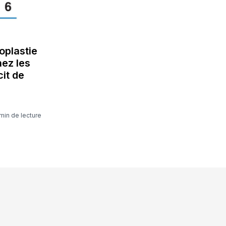
roplastie
hez les
cit de
 min de lecture