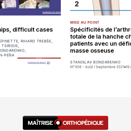
MISE AU POINT
ips, difficult cases
Spécificités de l’arth
totale de la hanche c
EPINETTE
,
RIHARD TREBŠE
,
patients avec un défi
 TSIRIDIS
,
masse osseuse
BONDARENKO
,
IN-PEÑA
STANISLAV BONDARENKO
N°306 - Août / Septembre 2021
19