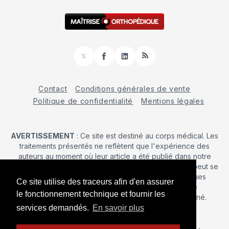
𝕏
Facebook
LinkedIn
RSS
Contact
Conditions générales de vente
Politique de confidentialité
Mentions légales
AVERTISSEMENT
: Ce site est destiné au corps médical. Les
traitements présentés ne reflètent que l'expérience des
auteurs au moment où leur article a été publié dans notre
journal. La décision d’une intervention chirurgicale ne peut se
prendre qu'après un examen clinique. Les techniques
Ce site utilise des traceurs afin d'en assurer
publiées ici ne sauraient justifier une quelconque
le fonctionnement technique et fournir les
revendication de la part d'un soignant ou d'un soigné.
services demandés.
En savoir plus