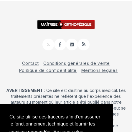
𝕏
Facebook
LinkedIn
RSS
Contact
Conditions générales de vente
Politique de confidentialité
Mentions légales
AVERTISSEMENT
: Ce site est destiné au corps médical. Les
traitements présentés ne reflètent que l'expérience des
auteurs au moment où leur article a été publié dans notre
journal. La décision d’une intervention chirurgicale ne peut se
prendre qu'après un examen clinique. Les techniques
Ce site utilise des traceurs afin d'en assurer
publiées ici ne sauraient justifier une quelconque
le fonctionnement technique et fournir les
revendication de la part d'un soignant ou d'un soigné.
services demandés.
En savoir plus