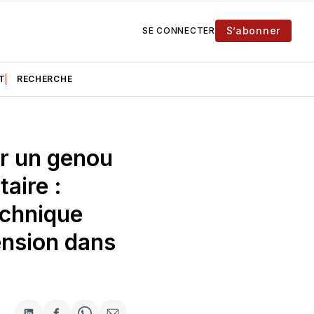
S’abonner
SE CONNECTER
T
RECHERCHE
r un genou
taire :
echnique
ension dans