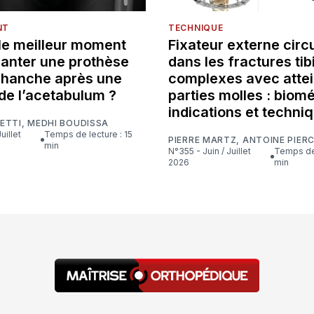
NT
TECHNIQUE
 le meilleur moment
Fixateur externe circu
lanter une prothèse
dans les fractures tib
e hanche après une
complexes avec attei
de l’acetabulum ?
parties molles : biom
indications et techni
ETTI
,
MEDHI BOUDISSA
Temps de lecture : 15
PIERRE MARTZ
,
ANTOINE PIER
min
N°355 - Juin / Juillet
Temps de lecture : 16
2026
min