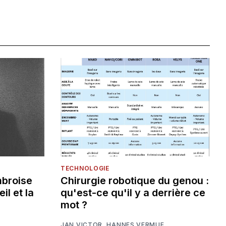
TECHNOLOGIE
mbroise
Chirurgie robotique du genou :
eil et la
qu'est-ce qu'il y a derrière ce
mot ?
JAN VICTOR
,
HANNES VERMUE