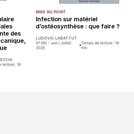
MISE AU POINT
laire
Infection sur matériel
iales
d’ostéosynthèse : que faire ?
nte des
LUDOVIC LABATTUT
écanique,
N°355 - Juin / Juillet
Temps de lecture : 19
que
2026
min
CECCHI