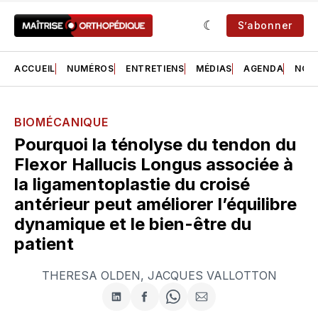
S’abonner
ACCUEIL
NUMÉROS
ENTRETIENS
MÉDIAS
AGENDA
NOS 
BIOMÉCANIQUE
Pourquoi la ténolyse du tendon du
Flexor Hallucis Longus associée à
la ligamentoplastie du croisé
antérieur peut améliorer l’équilibre
dynamique et le bien-être du
patient
THERESA OLDEN
,
JACQUES VALLOTTON
Partager
Partager
Share
Partager
sur
sur
on
par