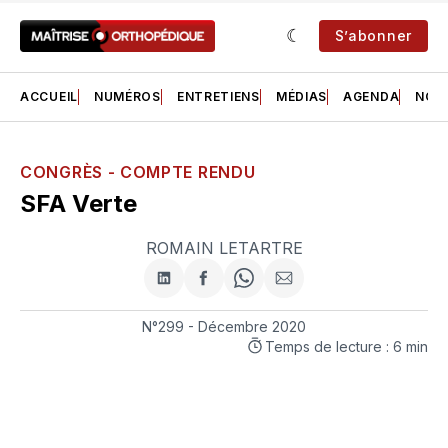
S’abonner
ACCUEIL
NUMÉROS
ENTRETIENS
MÉDIAS
AGENDA
NOS 
CONGRÈS - COMPTE RENDU
SFA Verte
ROMAIN LETARTRE
Partager
Partager
Share
Partager
sur
sur
on
par
LinkedIn
Facebook
WhatsApp
courriel
N°299 - Décembre 2020
Temps de lecture : 6 min