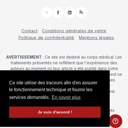
𝕏
Facebook
LinkedIn
RSS
Contact
Conditions générales de vente
Politique de confidentialité
Mentions légales
AVERTISSEMENT
: Ce site est destiné au corps médical. Les
traitements présentés ne reflètent que l'expérience des
auteurs au moment où leur article a été publié dans notre
journal. La décision d’une intervention chirurgicale ne peut se
prendre qu'après un examen clinique. Les techniques
Ce site utilise des traceurs afin d'en assurer
publiées ici ne sauraient justifier une quelconque
le fonctionnement technique et fournir les
revendication de la part d'un soignant ou d'un soigné.
services demandés.
En savoir plus
© 2026 Maîtrise Orthopédique
– Tous droits réservés
Je suis d'accord !