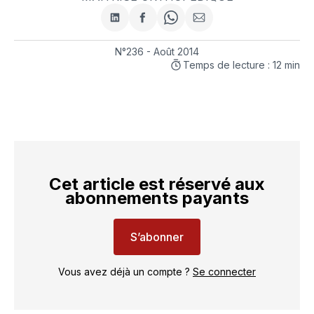
Partager
Partager
Share
Partager
sur
sur
on
par
LinkedIn
Facebook
WhatsApp
courriel
N°236 - Août 2014
Temps de lecture : 12 min
Cet article est réservé aux
abonnements payants
S’abonner
Vous avez déjà un compte ?
Se connecter