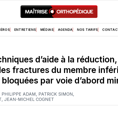
ÉROS
ENTRETIENS
MÉDIAS
AGENDA
NOS TARIFS
CONTAC
chniques d’aide à la réduction,
des fractures du membre infér
 bloquées par voie d’abord min
,
PHILIPPE ADAM
,
PATRICK SIMON
,
T
,
JEAN-MICHEL COGNET