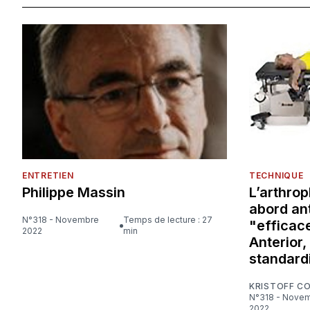
ENTRETIEN
TECHNIQUE
Philippe Massin
L’arthrop
abord ant
N°318 - Novembre
Temps de lecture : 27
"efficace
2022
min
Anterior,
standard
KRISTOFF C
N°318 - Novembre
2022