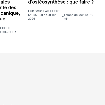
iales
d’ostéosynthèse : que faire ?
nte des
LUDOVIC LABATTUT
écanique,
N°355 - Juin / Juillet
Temps de lecture : 19
que
2026
min
CECCHI