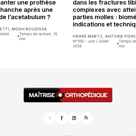
lanter une prothèse
dans les fractures tib
e hanche après une
complexes avec attei
de l’acetabulum ?
parties molles : biom
indications et techni
ETTI
,
MEDHI BOUDISSA
Temps de lecture : 15
PIERRE MARTZ
,
ANTOINE PIER
min
N°355 - Juin / Juillet
Temps de lecture : 16
2026
min
𝕏
Facebook
LinkedIn
RSS