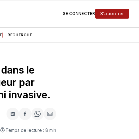
S’abonner
SE CONNECTER
T
RECHERCHE
 dans le
ieur par
i invasive.
Partager
Partager
Share
Partager
sur
sur
on
par
LinkedIn
Facebook
WhatsApp
courriel
Temps de lecture : 8 min