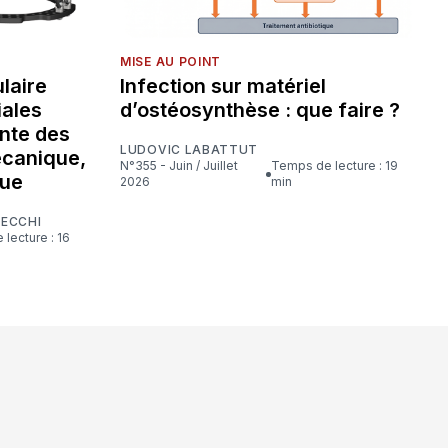
MISE AU POINT
laire
Infection sur matériel
iales
d’ostéosynthèse : que faire ?
nte des
LUDOVIC LABATTUT
écanique,
N°355 - Juin / Juillet
Temps de lecture : 19
que
2026
min
CECCHI