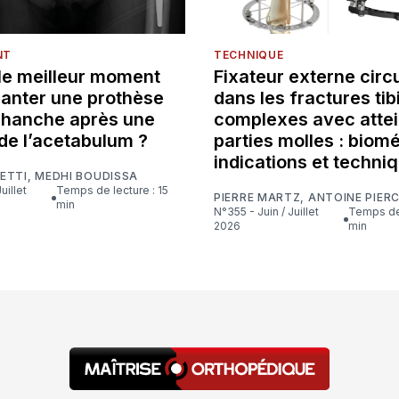
NT
TECHNIQUE
 le meilleur moment
Fixateur externe circu
lanter une prothèse
dans les fractures tib
e hanche après une
complexes avec attei
de l’acetabulum ?
parties molles : biom
indications et techni
ETTI
,
MEDHI BOUDISSA
Temps de lecture : 15
PIERRE MARTZ
,
ANTOINE PIER
min
N°355 - Juin / Juillet
Temps de lecture : 16
2026
min