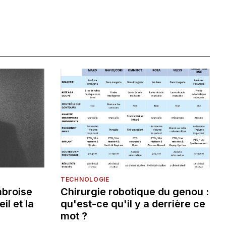
TECHNOLOGIE
mbroise
Chirurgie robotique du genou :
eil et la
qu'est-ce qu'il y a derrière ce
mot ?