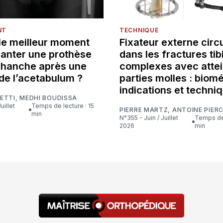
NT
TECHNIQUE
 le meilleur moment
Fixateur externe circu
lanter une prothèse
dans les fractures tib
e hanche après une
complexes avec attei
de l’acetabulum ?
parties molles : biom
indications et techni
ETTI
,
MEDHI BOUDISSA
Temps de lecture : 15
PIERRE MARTZ
,
ANTOINE PIER
min
N°355 - Juin / Juillet
Temps de lecture : 16
2026
min