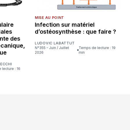
MISE AU POINT
laire
Infection sur matériel
iales
d’ostéosynthèse : que faire ?
nte des
LUDOVIC LABATTUT
écanique,
N°355 - Juin / Juillet
Temps de lecture : 19
que
2026
min
CECCHI