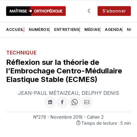
S’abonner
ACCUEIL
NUMÉROS
ENTRETIENS
MÉDIAS
AGENDA
NOS 
TECHNIQUE
Réflexion sur la théorie de
l’Embrochage Centro-Médullaire
Elastique Stable (ECMES)
JEAN-PAUL MÉTAIZEAU
,
DELPHY DENIS
Partager
Partager
Share
Partager
sur
sur
on
par
LinkedIn
Facebook
WhatsApp
courriel
N°278 - Novembre 2018 - Cahier 2
Temps de lecture : 5 min