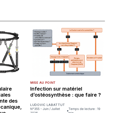
MISE AU POINT
laire
Infection sur matériel
iales
d’ostéosynthèse : que faire ?
nte des
LUDOVIC LABATTUT
écanique,
N°355 - Juin / Juillet
Temps de lecture : 19
que
2026
min