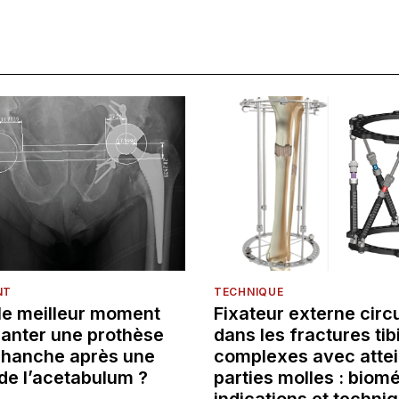
NT
TECHNIQUE
 le meilleur moment
Fixateur externe circu
lanter une prothèse
dans les fractures tib
e hanche après une
complexes avec attei
de l’acetabulum ?
parties molles : biom
indications et techni