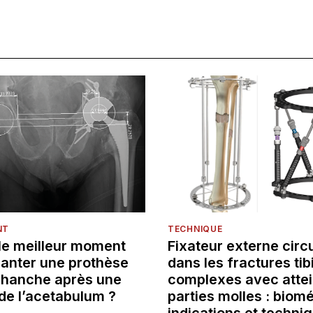
NT
TECHNIQUE
 le meilleur moment
Fixateur externe circu
lanter une prothèse
dans les fractures tib
e hanche après une
complexes avec attei
de l’acetabulum ?
parties molles : biom
indications et techni