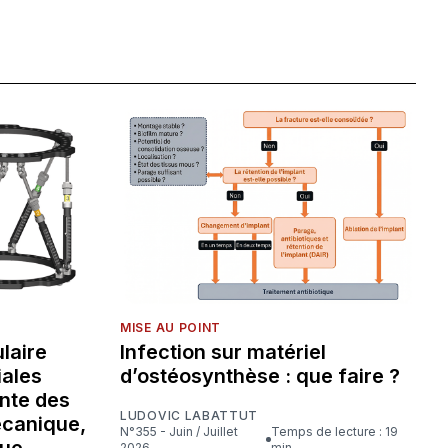
MISE AU POINT
laire
Infection sur matériel
iales
d’ostéosynthèse : que faire ?
nte des
LUDOVIC LABATTUT
écanique,
N°355 - Juin / Juillet
Temps de lecture : 19
que
2026
min