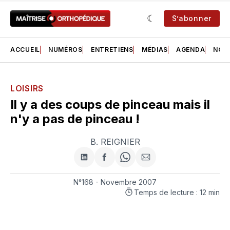
S’abonner
ACCUEIL
NUMÉROS
ENTRETIENS
MÉDIAS
AGENDA
NOS 
LOISIRS
Il y a des coups de pinceau mais il
n'y a pas de pinceau !
B. REIGNIER
Partager
Partager
Share
Partager
sur
sur
on
par
LinkedIn
Facebook
WhatsApp
courriel
N°168 - Novembre 2007
Temps de lecture : 12 min