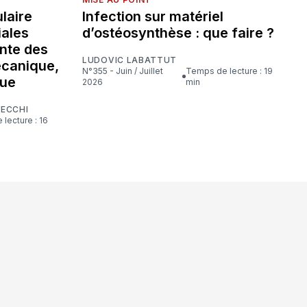
laire
Infection sur matériel
iales
d’ostéosynthèse : que faire ?
nte des
LUDOVIC LABATTUT
écanique,
N°355 - Juin / Juillet
Temps de lecture : 19
que
2026
min
CECCHI