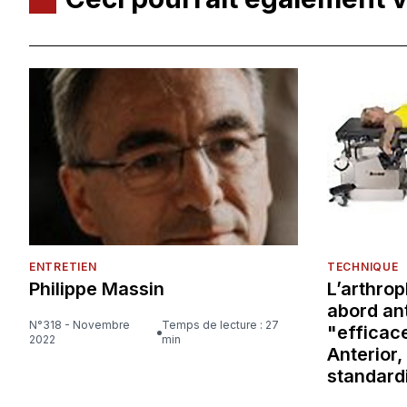
ENTRETIEN
TECHNIQUE
Philippe Massin
L’arthrop
abord ant
N°318 - Novembre
Temps de lecture : 27
"efficace
2022
min
Anterior,
standard