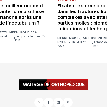
 le meilleur moment
Fixateur externe circu
lanter une prothèse
dans les fractures tib
e hanche après une
complexes avec attei
de l’acetabulum ?
parties molles : biom
indications et techni
ETTI
,
MEDHI BOUDISSA
Temps de lecture : 15
PIERRE MARTZ
,
ANTOINE PIER
min
N°355 - Juin / Juillet
Temps de lecture : 16
2026
min
𝕏
Facebook
LinkedIn
RSS