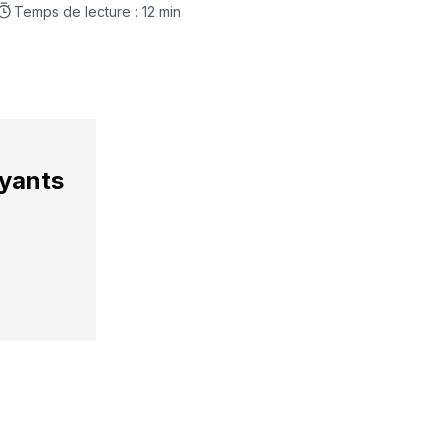
LinkedIn
Facebook
WhatsApp
courriel
Temps de lecture : 12 min
ayants