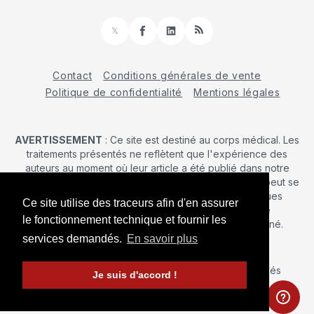
𝕏
Facebook
LinkedIn
RSS
Contact
Conditions générales de vente
Politique de confidentialité
Mentions légales
AVERTISSEMENT
: Ce site est destiné au corps médical. Les
traitements présentés ne reflètent que l'expérience des
auteurs au moment où leur article a été publié dans notre
journal. La décision d’une intervention chirurgicale ne peut se
prendre qu'après un examen clinique. Les techniques
Ce site utilise des traceurs afin d'en assurer
publiées ici ne sauraient justifier une quelconque
le fonctionnement technique et fournir les
revendication de la part d'un soignant ou d'un soigné.
services demandés.
En savoir plus
© 2026 Maîtrise Orthopédique
– Tous droits réservés
Je suis d'accord !