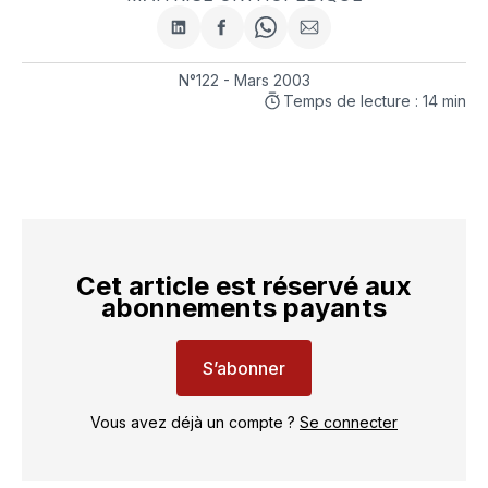
Partager
Partager
Share
Partager
sur
sur
on
par
LinkedIn
Facebook
WhatsApp
courriel
N°122 - Mars 2003
Temps de lecture : 14 min
Cet article est réservé aux
abonnements payants
S’abonner
Vous avez déjà un compte ?
Se connecter