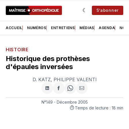
S’abonner
ACCUEIL
NUMÉROS
ENTRETIENS
MÉDIAS
AGENDA
NOS 
HISTOIRE
Historique des prothèses
d'épaules inversées
D. KATZ
,
PHILIPPE VALENTI
Partager
Partager
Share
Partager
sur
sur
on
par
LinkedIn
Facebook
WhatsApp
courriel
N°149 - Décembre 2005
Temps de lecture : 18 min