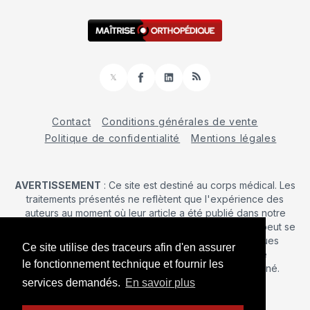
𝕏
Facebook
LinkedIn
RSS
Contact
Conditions générales de vente
Politique de confidentialité
Mentions légales
AVERTISSEMENT
: Ce site est destiné au corps médical. Les
traitements présentés ne reflètent que l'expérience des
auteurs au moment où leur article a été publié dans notre
journal. La décision d’une intervention chirurgicale ne peut se
prendre qu'après un examen clinique. Les techniques
Ce site utilise des traceurs afin d'en assurer
publiées ici ne sauraient justifier une quelconque
le fonctionnement technique et fournir les
revendication de la part d'un soignant ou d'un soigné.
services demandés.
En savoir plus