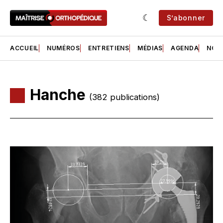
S’abonner
ACCUEIL
NUMÉROS
ENTRETIENS
MÉDIAS
AGENDA
NOS 
Hanche
(382 publications)