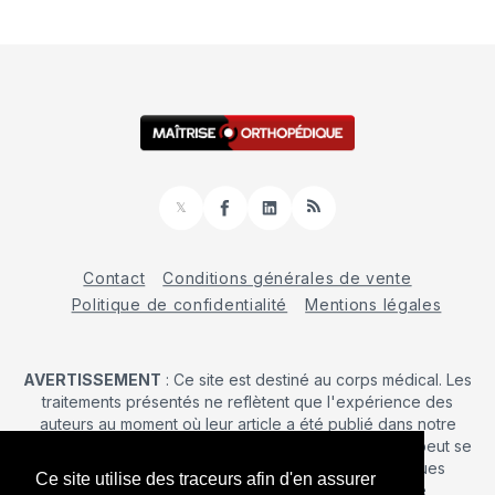
𝕏
Facebook
LinkedIn
RSS
Contact
Conditions générales de vente
Politique de confidentialité
Mentions légales
AVERTISSEMENT
: Ce site est destiné au corps médical. Les
traitements présentés ne reflètent que l'expérience des
auteurs au moment où leur article a été publié dans notre
journal. La décision d’une intervention chirurgicale ne peut se
prendre qu'après un examen clinique. Les techniques
Ce site utilise des traceurs afin d'en assurer
publiées ici ne sauraient justifier une quelconque