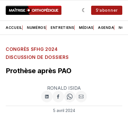
S’abonner
ACCUEIL
NUMÉROS
ENTRETIENS
MÉDIAS
AGENDA
NOS 
CONGRÈS SFHG 2024
DISCUSSION DE DOSSIERS
Prothèse après PAO
RONALD ISIDA
Partager
Partager
Share
Partager
sur
sur
on
par
LinkedIn
Facebook
WhatsApp
courriel
5 avril 2024