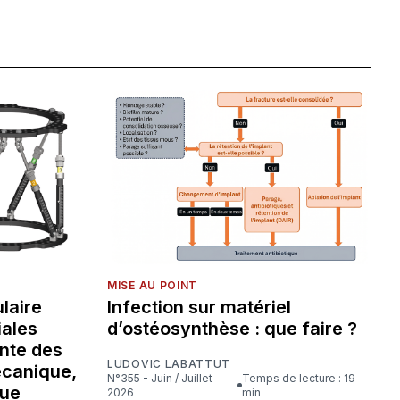
MISE AU POINT
laire
Infection sur matériel
iales
d’ostéosynthèse : que faire ?
nte des
LUDOVIC LABATTUT
écanique,
N°355 - Juin / Juillet
Temps de lecture : 19
que
2026
min