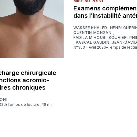
MISE AU POINT
Examens complément
dans l’instabilité anté
WASSEF KHALED
,
HENRI GUERI
QUENTIN MONZANI
,
FADILA MIHOUBI-BOUVIER
,
PHI
,
PASCAL GAUDIN
,
JEAN-DAVI
N°353 - Avril 2026
Temps de lectur
charge chirurgicale
onctions acromio-
aires chroniques
ONI
2026
Temps de lecture : 16 min