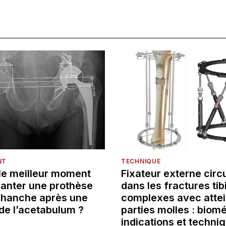
NT
TECHNIQUE
 le meilleur moment
Fixateur externe circu
lanter une prothèse
dans les fractures tib
e hanche après une
complexes avec attei
de l’acetabulum ?
parties molles : biom
indications et techni