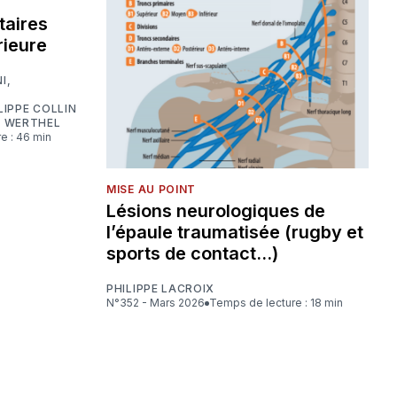
aires
rieure
NI
,
LIPPE COLLIN
D WERTHEL
e : 46 min
MISE AU POINT
Lésions neurologiques de
l’épaule traumatisée (rugby et
sports de contact…)
PHILIPPE LACROIX
N°352 - Mars 2026
Temps de lecture : 18 min