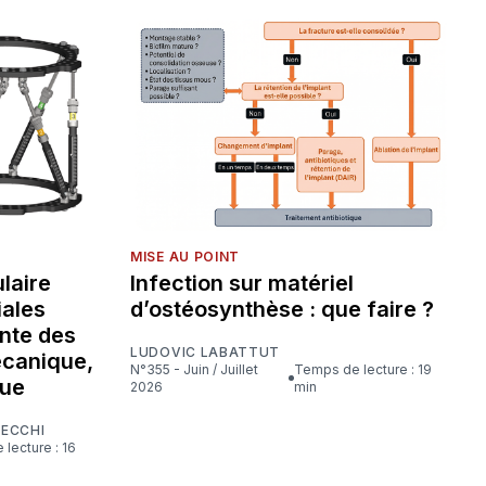
MISE AU POINT
laire
Infection sur matériel
iales
d’ostéosynthèse : que faire ?
nte des
LUDOVIC LABATTUT
écanique,
N°355 - Juin / Juillet
Temps de lecture : 19
que
2026
min
CECCHI