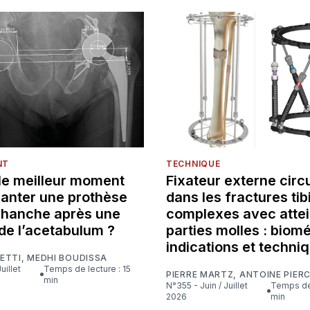
NT
TECHNIQUE
 le meilleur moment
Fixateur externe circu
lanter une prothèse
dans les fractures tib
e hanche après une
complexes avec attei
de l’acetabulum ?
parties molles : biom
indications et techni
ETTI
,
MEDHI BOUDISSA
Temps de lecture : 15
PIERRE MARTZ
,
ANTOINE PIER
min
N°355 - Juin / Juillet
Temps de lecture : 16
2026
min