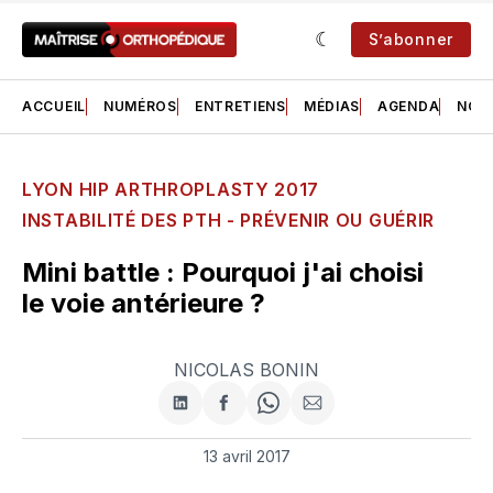
S’abonner
ACCUEIL
NUMÉROS
ENTRETIENS
MÉDIAS
AGENDA
NOS 
LYON HIP ARTHROPLASTY 2017
INSTABILITÉ DES PTH - PRÉVENIR OU GUÉRIR
Mini battle : Pourquoi j'ai choisi
le voie antérieure ?
NICOLAS BONIN
Partager
Partager
Share
Partager
sur
sur
on
par
LinkedIn
Facebook
WhatsApp
courriel
13 avril 2017