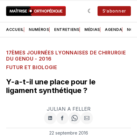
S’abonner
ACCUEIL
NUMÉROS
ENTRETIENS
MÉDIAS
AGENDA
NOS 
17ÈMES JOURNÉES LYONNAISES DE CHIRURGIE
DU GENOU - 2016
FUTUR ET BIOLOGIE
Y-a-t-il une place pour le
ligament synthétique ?
JULIAN A FELLER
Partager
Partager
Share
Partager
sur
sur
on
par
LinkedIn
Facebook
WhatsApp
courriel
22 septembre 2016