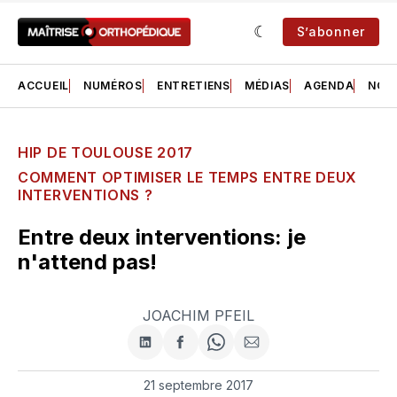
S’abonner
ACCUEIL
NUMÉROS
ENTRETIENS
MÉDIAS
AGENDA
NOS 
HIP DE TOULOUSE 2017
COMMENT OPTIMISER LE TEMPS ENTRE DEUX
INTERVENTIONS ?
Entre deux interventions: je
n'attend pas!
JOACHIM PFEIL
Partager
Partager
Share
Partager
sur
sur
on
par
LinkedIn
Facebook
WhatsApp
courriel
21 septembre 2017