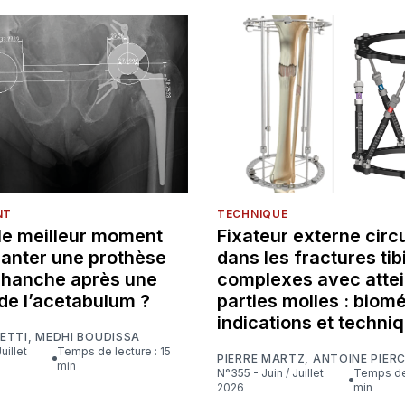
NT
TECHNIQUE
 le meilleur moment
Fixateur externe circu
lanter une prothèse
dans les fractures tib
e hanche après une
complexes avec attei
de l’acetabulum ?
parties molles : biom
indications et techni
ETTI
,
MEDHI BOUDISSA
Temps de lecture : 15
PIERRE MARTZ
,
ANTOINE PIER
min
N°355 - Juin / Juillet
Temps de lecture : 16
2026
min