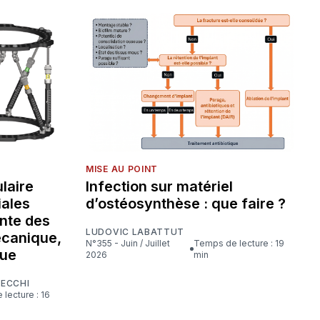
MISE AU POINT
laire
Infection sur matériel
iales
d’ostéosynthèse : que faire ?
nte des
LUDOVIC LABATTUT
écanique,
N°355 - Juin / Juillet
Temps de lecture : 19
que
2026
min
CECCHI