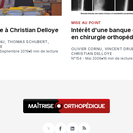
MISE AU POINT
à Christian Delloye
Intérêt d'une banque 
en chirurgie orthopé
RNU
,
THOMAS SCHUBERT
,
SE
OLIVIER CORNU
,
VINCENT DRU
/ Septembre 2019
5 min de lecture
CHRISTIAN DELLOYE
N°154 - Mai 2006
16 min de lecture
𝕏
Facebook
LinkedIn
RSS