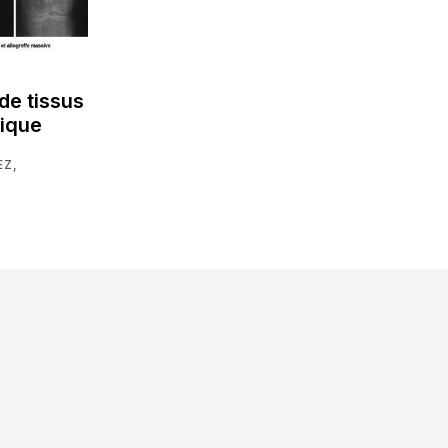
de tissus
dique
EZ
,