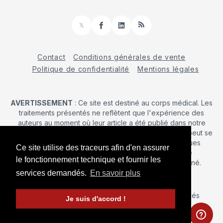
𝕏
Facebook
LinkedIn
RSS
Contact
Conditions générales de vente
Politique de confidentialité
Mentions légales
AVERTISSEMENT
: Ce site est destiné au corps médical. Les
traitements présentés ne reflètent que l'expérience des
auteurs au moment où leur article a été publié dans notre
journal. La décision d’une intervention chirurgicale ne peut se
prendre qu'après un examen clinique. Les techniques
Ce site utilise des traceurs afin d'en assurer
publiées ici ne sauraient justifier une quelconque
le fonctionnement technique et fournir les
revendication de la part d'un soignant ou d'un soigné.
services demandés.
En savoir plus
© 2026 Maîtrise Orthopédique
– Tous droits réservés
Je suis d'accord !