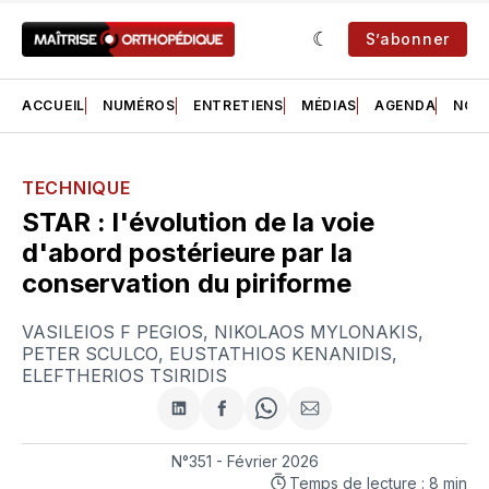
S’abonner
ACCUEIL
NUMÉROS
ENTRETIENS
MÉDIAS
AGENDA
NOS 
TECHNIQUE
STAR : l'évolution de la voie
d'abord postérieure par la
conservation du piriforme
VASILEIOS F PEGIOS
,
NIKOLAOS MYLONAKIS
,
PETER SCULCO
,
EUSTATHIOS KENANIDIS
,
ELEFTHERIOS TSIRIDIS
Partager
Partager
Share
Partager
sur
sur
on
par
LinkedIn
Facebook
WhatsApp
courriel
N°351 - Février 2026
Temps de lecture : 8 min