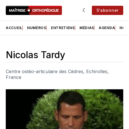
S’abonner
ACCUEIL
NUMÉROS
ENTRETIENS
MÉDIAS
AGENDA
NOS 
Nicolas Tardy
Centre ostéo-articulaire des Cèdres, Echirolles,
France