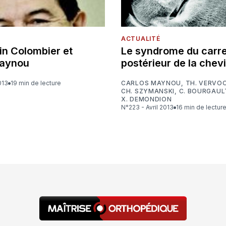
ACTUALITÉ
in Colombier et
Le syndrome du carr
Maynou
postérieur de la chevi
2013
19 min de lecture
CARLOS MAYNOU
,
TH. VERVO
CH. SZYMANSKI
,
C. BOURGAUL
X. DEMONDION
N°223 - Avril 2013
16 min de lectur