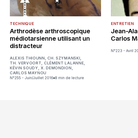
TECHNIQUE
ENTRETIEN
Arthrodèse arthroscopique
Jean-Ala
médiotarsienne utilisant un
Carlos 
distracteur
N°223 - Avril 
ALEXIS THIOUNN
,
CH. SZYMANSKI
,
TH. VERVOORT
,
CLÉMENT LALANNE
,
KÉVIN SOUDY
,
X. DEMONDION
,
CARLOS MAYNOU
N°255 - Juin/Juillet 2016
8 min de lecture