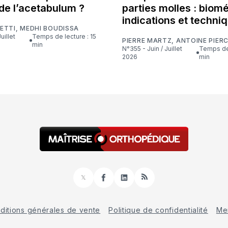
de l’acetabulum ?
parties molles : biom
indications et techni
ETTI
,
MEDHI BOUDISSA
Temps de lecture : 15
PIERRE MARTZ
,
ANTOINE PIER
min
N°355 - Juin / Juillet
Temps de lecture : 16
2026
min
𝕏
Facebook
LinkedIn
RSS
ditions générales de vente
Politique de confidentialité
Men