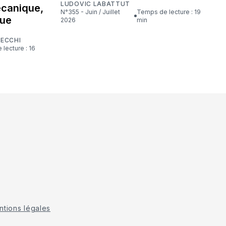
LUDOVIC LABATTUT
écanique,
N°355 - Juin / Juillet
Temps de lecture : 19
que
2026
min
CECCHI
tions légales