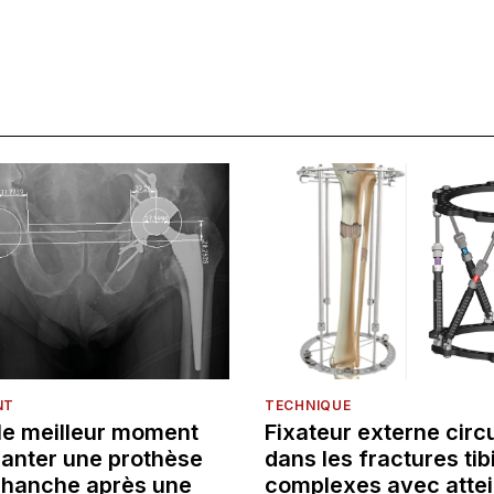
NT
TECHNIQUE
 le meilleur moment
Fixateur externe circu
lanter une prothèse
dans les fractures tib
e hanche après une
complexes avec attei