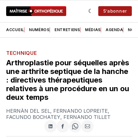
S’abonner
ACCUEIL
NUMÉROS
ENTRETIENS
MÉDIAS
AGENDA
NOS 
TECHNIQUE
Arthroplastie pour séquelles après
une arthrite septique de la hanche
: directives thérapeutiques
relatives à une procédure en un ou
deux temps
HERNÀN DEL SEL
,
FERNANDO LOPREITE
,
FACUNDO BOCHATEY
,
FERNANDO TILLET
Partager
Partager
Share
Partager
sur
sur
on
par