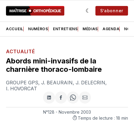
S’abonner
ACCUEIL
NUMÉROS
ENTRETIENS
MÉDIAS
AGENDA
NOS 
ACTUALITÉ
Abords mini-invasifs de la
charnière thoraco-lombaire
GROUPE GPS
,
J. BEAURAIN
,
J. DELECRIN
,
I. HOVORCAT
Partager
Partager
Share
Partager
sur
sur
on
par
LinkedIn
Facebook
WhatsApp
courriel
N°128 - Novembre 2003
Temps de lecture : 18 min